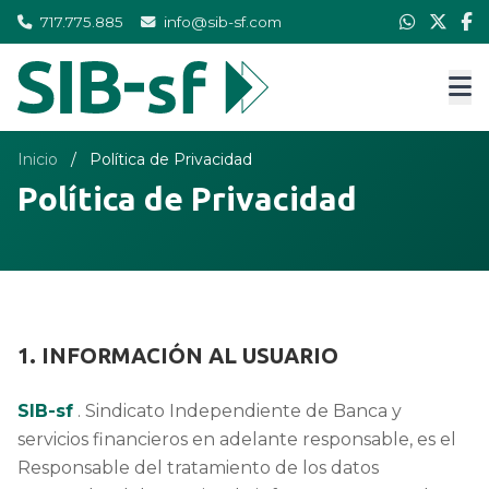
717.775.885
info@sib-sf.com
Inicio
/
Política de Privacidad
Política de Privacidad
1. INFORMACIÓN AL USUARIO
SIB-sf
. Sindicato Independiente de Banca y
servicios financieros en adelante responsable, es el
Responsable del tratamiento de los datos